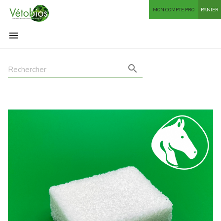
MON COMPTE PRO
PANIER

