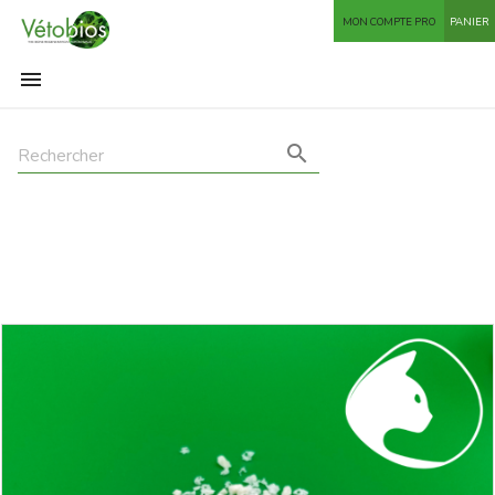
MON COMPTE PRO
PANIER

