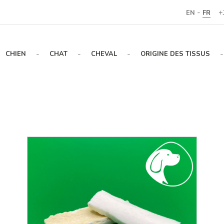
-
EN
FR
+
-
-
-
-
CHIEN
CHAT
CHEVAL
ORIGINE DES TISSUS