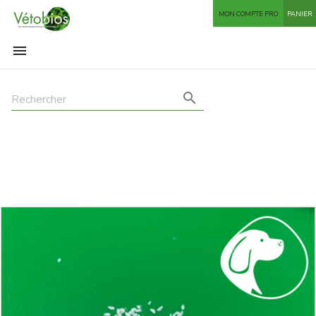
MON COMPTE PRO
PANIER

